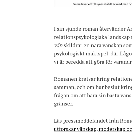
I sin sjunde roman återvänder Anna Schulze till det
relationspsykologiska landskap
vän
skildrar en nära vänskap som 
psykologiskt maktspel, där fråg
vi är beredda att göra för varandr
Romanen kretsar kring relationer
samman, och om hur beslut kring
frågan om att bära sin bästa vä
gränser.
Läs pressmeddelandet från Rom
utforskar vänskap, moderskap oc