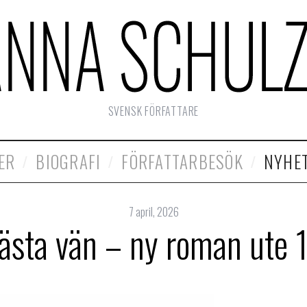
SVENSK FÖRFATTARE
ER
BIOGRAFI
FÖRFATTARBESÖK
NYHE
7 april, 2026
ästa vän – ny roman ute 