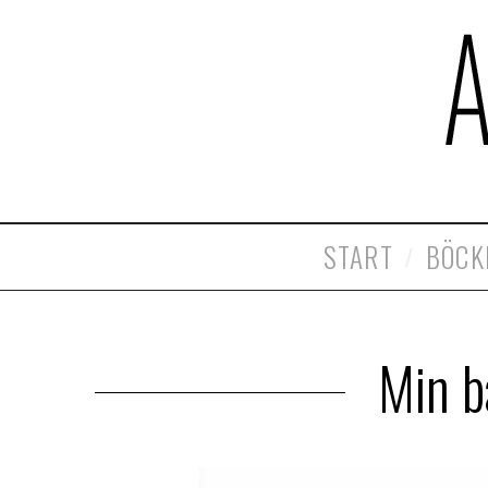
START
BÖCK
Min b