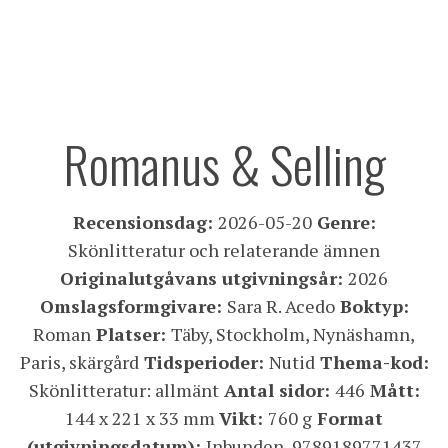
Romanus & Selling
Recensionsdag:
2026-05-20
Genre:
Skönlitteratur och relaterande ämnen
Originalutgåvans
utgivningsår:
2026
Omslagsformgivare:
Sara R. Acedo
Boktyp:
Roman
Platser:
Täby, Stockholm, Nynäshamn,
Paris, skärgård
Tidsperioder:
Nutid
Thema-kod:
Skönlitteratur: allmänt
Antal sidor:
446
Mått:
144 x 221 x 33 mm
Vikt:
760 g
Format
(utgivningsdatum):
Inbunden, 9789189771437